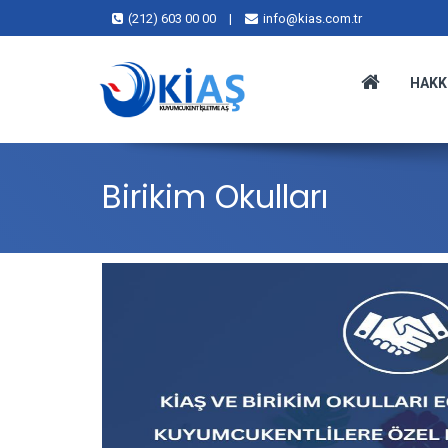
(212) 603 00 00
|
info@kias.com.tr
HAKK
Birikim Okulları