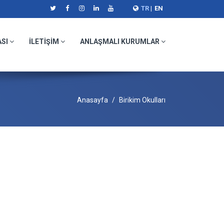
TR
|
EN
ASI
İLETİŞİM
ANLAŞMALI KURUMLAR
Anasayfa
Birikim Okulları