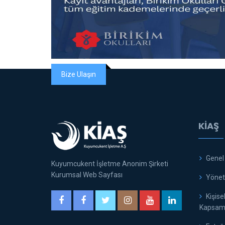
Bize Ulaşın
KİAŞ
Genel
Kuyumcukent İşletme Anonim Şirketi
Kurumsal Web Sayfası
Yöneti
Kişise
Kapsamı