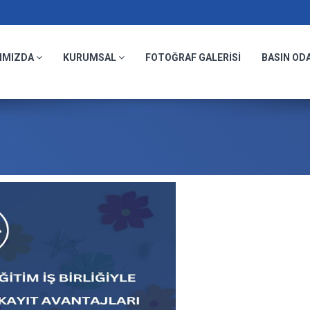
IMIZDA
KURUMSAL
FOTOĞRAF GALERİSİ
BASIN OD