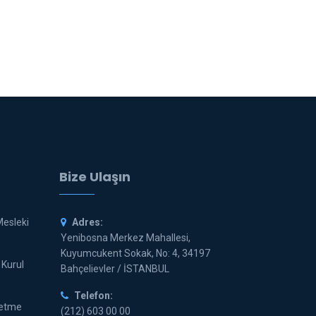
Bize Ulaşın
Mesleki
Adres:
Yenibosna Merkez Mahallesi,
Kuyumcukent Sokak, No: 4, 34197
 Kurul
Bahçelievler / İSTANBUL
Telefon:
letme
(212) 603 00 00