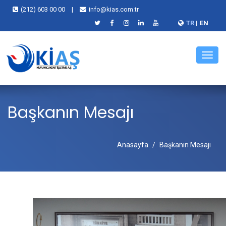
(212) 603 00 00
|
info@kias.com.tr
TR
|
EN
Menü
Başkanın Mesajı
Anasayfa
Başkanın Mesajı