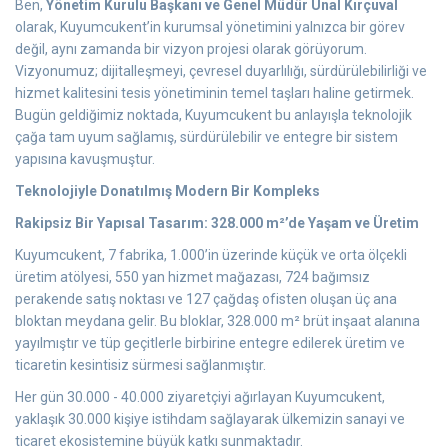
Ben,
Yönetim Kurulu Başkanı ve Genel Müdür Ünal Kırçuval
olarak, Kuyumcukent’in kurumsal yönetimini yalnızca bir görev
değil, aynı zamanda bir vizyon projesi olarak görüyorum.
Vizyonumuz; dijitalleşmeyi, çevresel duyarlılığı, sürdürülebilirliği ve
hizmet kalitesini tesis yönetiminin temel taşları haline getirmek.
Bugün geldiğimiz noktada, Kuyumcukent bu anlayışla teknolojik
çağa tam uyum sağlamış, sürdürülebilir ve entegre bir sistem
yapısına kavuşmuştur.
Teknolojiyle Donatılmış Modern Bir Kompleks
Rakipsiz Bir Yapısal Tasarım: 328.000 m²’de Yaşam ve Üretim
Kuyumcukent, 7 fabrika, 1.000’in üzerinde küçük ve orta ölçekli
üretim atölyesi, 550 yan hizmet mağazası, 724 bağımsız
perakende satış noktası ve 127 çağdaş ofisten oluşan üç ana
bloktan meydana gelir. Bu bloklar, 328.000 m² brüt inşaat alanına
yayılmıştır ve tüp geçitlerle birbirine entegre edilerek üretim ve
ticaretin kesintisiz sürmesi sağlanmıştır.
Her gün 30.000 - 40.000 ziyaretçiyi ağırlayan Kuyumcukent,
yaklaşık 30.000 kişiye istihdam sağlayarak ülkemizin sanayi ve
ticaret ekosistemine büyük katkı sunmaktadır.