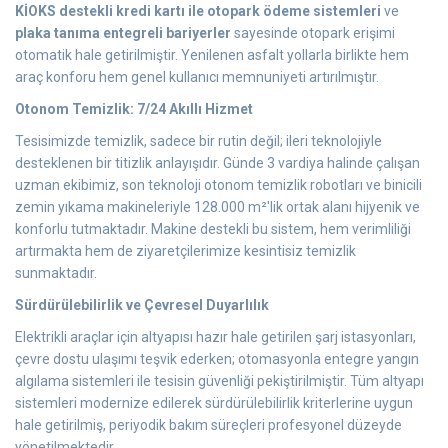
KİOKS destekli kredi kartı ile otopark ödeme sistemleri
ve
plaka tanıma entegreli bariyerler
sayesinde otopark erişimi
otomatik hale getirilmiştir. Yenilenen asfalt yollarla birlikte hem
araç konforu hem genel kullanıcı memnuniyeti artırılmıştır.
Otonom Temizlik: 7/24 Akıllı Hizmet
Tesisimizde temizlik, sadece bir rutin değil; ileri teknolojiyle
desteklenen bir titizlik anlayışıdır. Günde 3 vardiya halinde çalışan
uzman ekibimiz, son teknoloji otonom temizlik robotları ve binicili
zemin yıkama makineleriyle 128.000 m²'lik ortak alanı hijyenik ve
konforlu tutmaktadır. Makine destekli bu sistem, hem verimliliği
artırmakta hem de ziyaretçilerimize kesintisiz temizlik
sunmaktadır.
Sürdürülebilirlik ve Çevresel Duyarlılık
Elektrikli araçlar için altyapısı hazır hale getirilen şarj istasyonları,
çevre dostu ulaşımı teşvik ederken; otomasyonla entegre yangın
algılama sistemleri ile tesisin güvenliği pekiştirilmiştir. Tüm altyapı
sistemleri modernize edilerek sürdürülebilirlik kriterlerine uygun
hale getirilmiş, periyodik bakım süreçleri profesyonel düzeyde
yönetilmektedir.