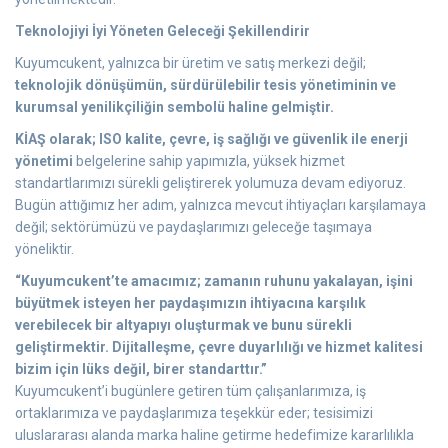
Teknolojiyi İyi Yöneten Geleceği Şekillendirir
Kuyumcukent, yalnızca bir üretim ve satış merkezi değil;
teknolojik dönüşümün, sürdürülebilir tesis yönetiminin ve
kurumsal yenilikçiliğin sembolü haline gelmiştir.
KİAŞ olarak; ISO kalite, çevre, iş sağlığı ve güvenlik ile enerji
yönetimi
belgelerine sahip yapımızla, yüksek hizmet
standartlarımızı sürekli geliştirerek yolumuza devam ediyoruz.
Bugün attığımız her adım, yalnızca mevcut ihtiyaçları karşılamaya
değil; sektörümüzü ve paydaşlarımızı geleceğe taşımaya
yöneliktir.
“Kuyumcukent’te amacımız; zamanın ruhunu yakalayan, işini
büyütmek isteyen her paydaşımızın ihtiyacına karşılık
verebilecek bir altyapıyı oluşturmak ve bunu sürekli
geliştirmektir. Dijitalleşme, çevre duyarlılığı ve hizmet kalitesi
bizim için lüks değil, birer standarttır.”
Kuyumcukent’i bugünlere getiren tüm çalışanlarımıza, iş
ortaklarımıza ve paydaşlarımıza teşekkür eder; tesisimizi
uluslararası alanda marka haline getirme hedefimize kararlılıkla