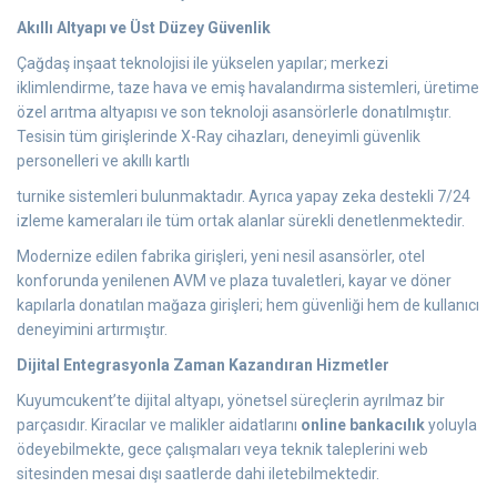
Akıllı Altyapı ve Üst Düzey Güvenlik
Çağdaş inşaat teknolojisi ile yükselen yapılar; merkezi
iklimlendirme, taze hava ve emiş havalandırma sistemleri, üretime
özel arıtma altyapısı ve son teknoloji asansörlerle donatılmıştır.
Tesisin tüm girişlerinde X-Ray cihazları, deneyimli güvenlik
personelleri ve akıllı kartlı
turnike sistemleri bulunmaktadır. Ayrıca yapay zeka destekli 7/24
izleme kameraları ile tüm ortak alanlar sürekli denetlenmektedir.
Modernize edilen fabrika girişleri, yeni nesil asansörler, otel
konforunda yenilenen AVM ve plaza tuvaletleri, kayar ve döner
kapılarla donatılan mağaza girişleri; hem güvenliği hem de kullanıcı
deneyimini artırmıştır.
Dijital Entegrasyonla Zaman Kazandıran Hizmetler
Kuyumcukent’te dijital altyapı, yönetsel süreçlerin ayrılmaz bir
parçasıdır. Kiracılar ve malikler aidatlarını
online bankacılık
yoluyla
ödeyebilmekte, gece çalışmaları veya teknik taleplerini web
sitesinden mesai dışı saatlerde dahi iletebilmektedir.