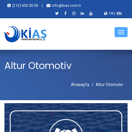
(212) 603 00 00
|
info@kias.com.tr
TR
|
EN
Menü
Altur Otomotiv
Anasayfa
Altur Otomotiv