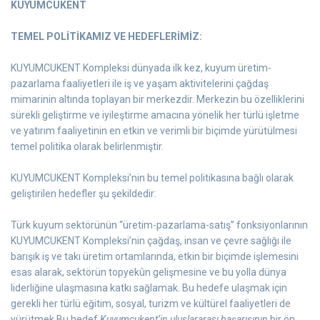
KUYUMCUKENT
TEMEL POLİTİKAMIZ VE HEDEFLERİMİZ:
KUYUMCUKENT Kompleksi dünyada ilk kez, kuyum üretim-
pazarlama faaliyetleri ile iş ve yaşam aktivitelerini çağdaş
mimarinin altında toplayan bir merkezdir. Merkezin bu özelliklerini
sürekli geliştirme ve iyileştirme amacına yönelik her türlü işletme
ve yatırım faaliyetinin en etkin ve verimli bir biçimde yürütülmesi
temel politika olarak belirlenmiştir.
KUYUMCUKENT Kompleksi’nin bu temel politikasına bağlı olarak
geliştirilen hedefler şu şekildedir:
Türk kuyum sektörünün “üretim-pazarlama-satış” fonksiyonlarının
KUYUMCUKENT Kompleksi’nin çağdaş, insan ve çevre sağlığı ile
barışık iş ve takı üretim ortamlarında, etkin bir biçimde işlemesini
esas alarak, sektörün topyekûn gelişmesine ve bu yolla dünya
liderliğine ulaşmasına katkı sağlamak. Bu hedefe ulaşmak için
gerekli her türlü eğitim, sosyal, turizm ve kültürel faaliyetleri de
yürütmek.Bu hedef
Kuyumcukent’in uluslararası başarısının
bir ön