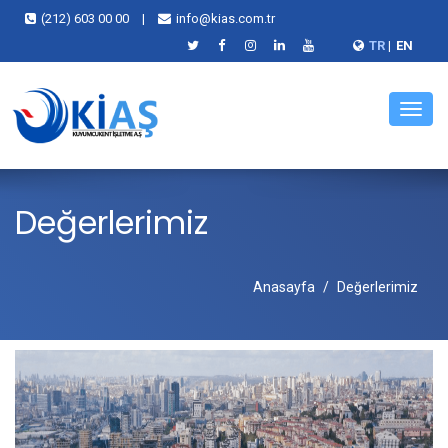
(212) 603 00 00
|
info@kias.com.tr
TR
|
EN
Menü
Değerlerimiz
Anasayfa
Değerlerimiz